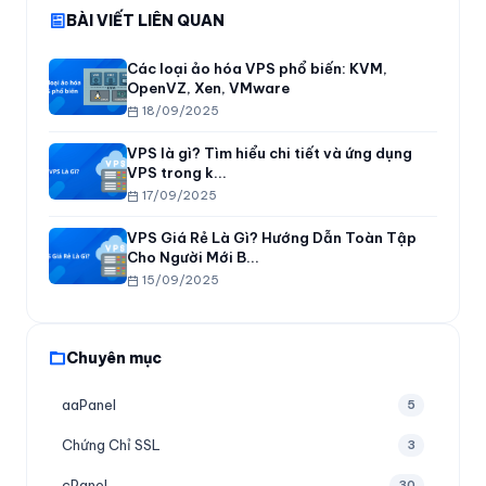
BÀI VIẾT LIÊN QUAN
Các loại ảo hóa VPS phổ biến: KVM,
OpenVZ, Xen, VMware
18/09/2025
VPS là gì? Tìm hiểu chi tiết và ứng dụng
VPS trong k...
17/09/2025
VPS Giá Rẻ Là Gì? Hướng Dẫn Toàn Tập
Cho Người Mới B...
15/09/2025
Chuyên mục
aaPanel
5
Chứng Chỉ SSL
3
cPanel
30