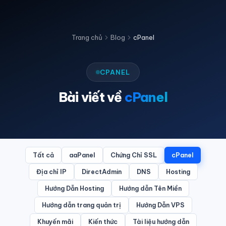
Trang chủ
Blog
cPanel
CPANEL
Bài viết về
cPanel
Tất cả
aaPanel
Chứng Chỉ SSL
cPanel
Địa chỉ IP
DirectAdmin
DNS
Hosting
Hướng Dẫn Hosting
Hướng dẫn Tên Miền
Hướng dẫn trang quản trị
Hướng Dẫn VPS
Khuyến mãi
Kiến thức
Tài liệu hướng dẫn