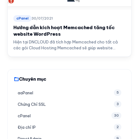
cPanel
30/07/2021
Hướng dẫn kích hoạt Memcached tăng tốc
website WordPress
Hiện tại DNCLOUD đã tích hợp Memcached cho tất cả
các gói Cloud Hosting Memcached sẽ giúp website...
Chuyên mục
aaPanel
5
Chứng Chỉ SSL
3
cPanel
30
Địa chỉ IP
2
DirectAdmin
9