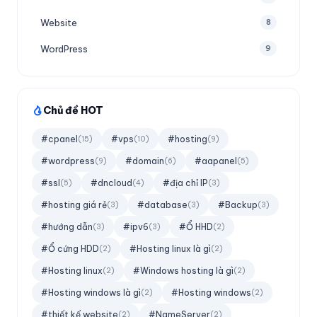
Website
8
WordPress
9
Chủ đề HOT
#cpanel
#vps
#hosting
(15)
(10)
(9)
#wordpress
#domain
#aapanel
(9)
(6)
(5)
#ssl
#dncloud
#địa chỉ IP
(5)
(4)
(3)
#hosting giá rẻ
#database
#Backup
(3)
(3)
(3)
#hướng dẫn
#ipv6
#Ổ HHD
(3)
(3)
(2)
#Ổ cứng HDD
#Hosting linux là gì
(2)
(2)
#Hosting linux
#Windows hosting là gì
(2)
(2)
#Hosting windows là gì
#Hosting windows
(2)
(2)
#thiết kế website
#NameServer
(2)
(2)