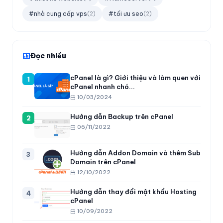
#nhà cung cấp vps
#tối ưu seo
(2)
(2)
Đọc nhiều
cPanel là gì? Giới thiệu và làm quen với
1
cPanel nhanh chó...
10/03/2024
Hướng dẫn Backup trên cPanel
2
06/11/2022
Hướng dẫn Addon Domain và thêm Sub
3
Domain trên cPanel
12/10/2022
Hướng dẫn thay đổi mật khẩu Hosting
4
cPanel
10/09/2022