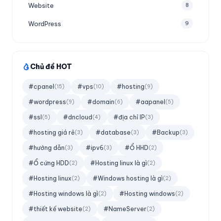
Website
8
WordPress
9
Chủ đề HOT
#cpanel
#vps
#hosting
(15)
(10)
(9)
#wordpress
#domain
#aapanel
(9)
(6)
(5)
#ssl
#dncloud
#địa chỉ IP
(5)
(4)
(3)
#hosting giá rẻ
#database
#Backup
(3)
(3)
(3)
#hướng dẫn
#ipv6
#Ổ HHD
(3)
(3)
(2)
#Ổ cứng HDD
#Hosting linux là gì
(2)
(2)
#Hosting linux
#Windows hosting là gì
(2)
(2)
#Hosting windows là gì
#Hosting windows
(2)
(2)
#thiết kế website
#NameServer
(2)
(2)