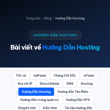
Trang chủ
Blog
Hướng Dẫn Hosting
HƯỚNG DẪN HOSTING
Bài viết về
Hướng Dẫn Hosting
Tất cả
aaPanel
Chứng Chỉ SSL
cPanel
Địa chỉ IP
DirectAdmin
DNS
Hosting
Hướng Dẫn Hosting
Hướng dẫn Tên Miền
Hướng dẫn trang quản trị
Hướng Dẫn VPS
Khuyến mãi
Kiến thức
Tài liệu hướng dẫn