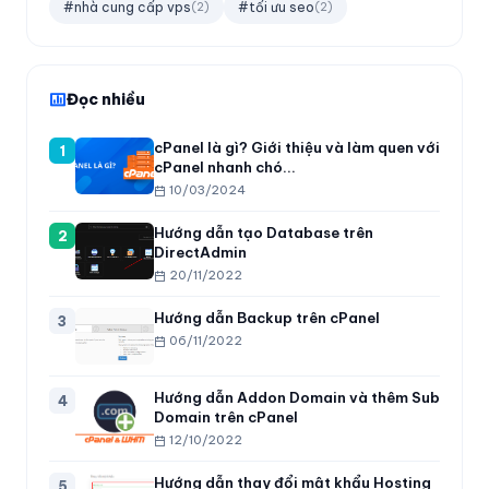
#nhà cung cấp vps
#tối ưu seo
(2)
(2)
Đọc nhiều
cPanel là gì? Giới thiệu và làm quen với
1
cPanel nhanh chó...
10/03/2024
Hướng dẫn tạo Database trên
2
DirectAdmin
20/11/2022
Hướng dẫn Backup trên cPanel
3
06/11/2022
Hướng dẫn Addon Domain và thêm Sub
4
Domain trên cPanel
12/10/2022
Hướng dẫn thay đổi mật khẩu Hosting
5