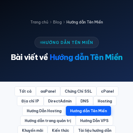
Trang chủ
Blog
Hướng dẫn Tên Miền
HƯỚNG DẪN TÊN MIỀN
Bài viết về
Hướng dẫn Tên Miền
Tất cả
aaPanel
Chứng Chỉ SSL
cPanel
Địa chỉ IP
DirectAdmin
DNS
Hosting
Hướng Dẫn Hosting
Hướng dẫn Tên Miền
Hướng dẫn trang quản trị
Hướng Dẫn VPS
Khuyến mãi
Kiến thức
Tài liệu hướng dẫn