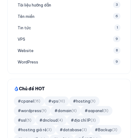
Tài liệu hướng dẫn
3
Tên miền
6
Tin tức
1
VPS
9
Website
8
WordPress
9
Chủ đề HOT
#cpanel
#vps
#hosting
(15)
(10)
(9)
#wordpress
#domain
#aapanel
(9)
(6)
(5)
#ssl
#dncloud
#địa chỉ IP
(5)
(4)
(3)
#hosting giá rẻ
#database
#Backup
(3)
(3)
(3)