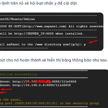
 lệnh trên nó sẽ hỏi bạn nhấn y để cài đặt.
út cho nó hoàn thành sẽ hiển thị bảng thông báo như sau.