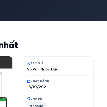
 nhất
TÁC GIẢ
Võ Văn Ngọc Đức
NGÀY ĐĂNG
13/10/2021
CHỦ ĐỀ
#aapanel