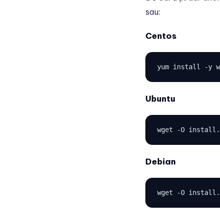
sau:
Centos
yum install -y w
Ubuntu
wget -O install.
Debian
wget -O install.