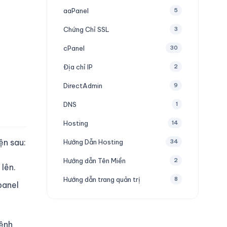
aaPanel
5
Chứng Chỉ SSL
3
cPanel
30
Địa chỉ IP
2
DirectAdmin
9
DNS
1
Hosting
14
ện sau:
Hướng Dẫn Hosting
34
Hướng dẫn Tên Miền
2
lên.
Hướng dẫn trang quản trị
8
panel
ệnh