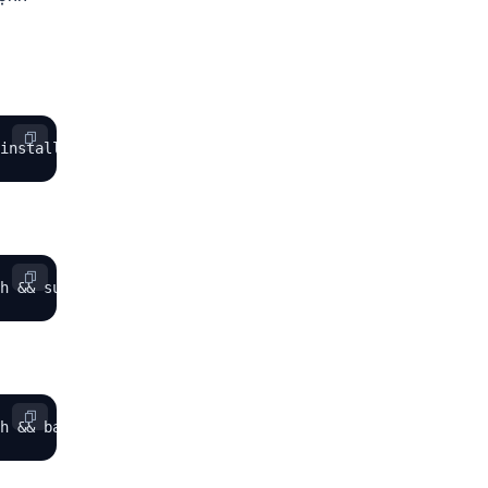
install_6.0_en.sh && bash install.sh aapanel
h && sudo bash install.sh aapanel
h && bash install.sh aapanel