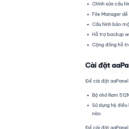
Chỉnh sửa cấu h
File Manager dễ
Cấu hình bảo mậ
Hỗ trợ backup w
Cộng đồng hỗ t
Cài đặt aaPa
Để cài đặt aaPanel
Bộ nhớ Ram 512MB
Sử dụng hệ điều 
nào.
Để cài đặt aaPane