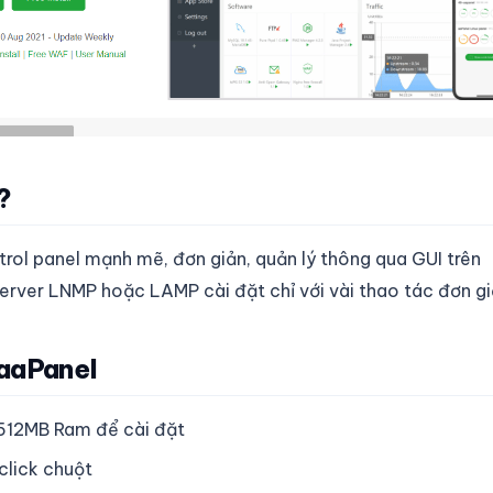
?
rol panel mạnh mẽ, đơn giản, quản lý thông qua GUI trên
rver LNMP hoặc LAMP cài đặt chỉ với vài thao tác đơn gi
aaPanel
 512MB Ram để cài đặt
 click chuột