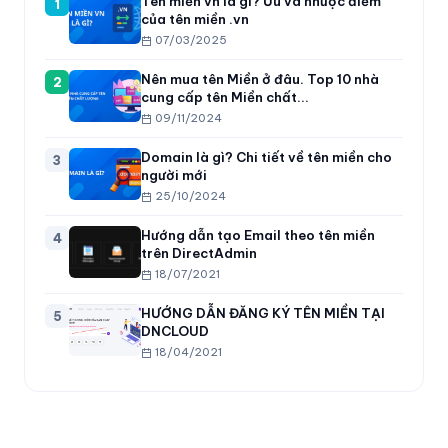
Tên miền vn là gì? Ưu và nhược điểm
1
của tên miền .vn
07/03/2025
Nên mua tên Miền ở đâu. Top 10 nhà
2
cung cấp tên Miền chất...
09/11/2024
Domain là gì? Chi tiết về tên miền cho
3
người mới
25/10/2024
Hướng dẫn tạo Email theo tên miền
4
trên DirectAdmin
18/07/2021
HƯỚNG DẪN ĐĂNG KÝ TÊN MIỀN TẠI
5
DNCLOUD
18/04/2021