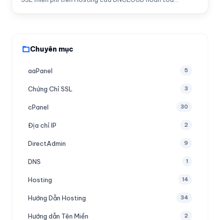
Chuyên mục
aaPanel
5
Chứng Chỉ SSL
3
cPanel
30
Địa chỉ IP
2
DirectAdmin
9
DNS
1
Hosting
14
Hướng Dẫn Hosting
34
Hướng dẫn Tên Miền
2