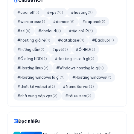
Chủ đề HOT
#cpanel
#vps
#hosting
(15)
(10)
(9)
#wordpress
#domain
#aapanel
(9)
(6)
(5)
#ssl
#dncloud
#địa chỉ IP
(5)
(4)
(3)
#hosting giá rẻ
#database
#Backup
(3)
(3)
(3)
#hướng dẫn
#ipv6
#Ổ HHD
(3)
(3)
(2)
#Ổ cứng HDD
#Hosting linux là gì
(2)
(2)
#Hosting linux
#Windows hosting là gì
(2)
(2)
#Hosting windows là gì
#Hosting windows
(2)
(2)
#thiết kế website
#NameServer
(2)
(2)
#nhà cung cấp vps
#tối ưu seo
(2)
(2)
Đọc nhiều