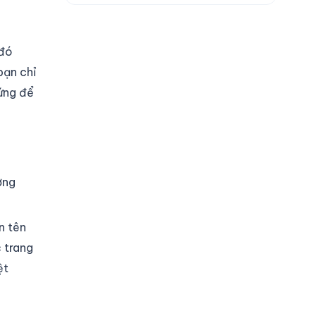
 đó
bạn chỉ
 ứng để
ơng
n tên
 trang
ệt