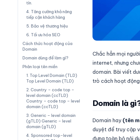
tín.
4. Tăng cường khả năng
tiếp cận khách hàng
5. Bảo vệ thương hiệu
6. Tối ưu hóa SEO
Cách thức hoạt động của
Domain
Chắc hẳn mọi người
Domain dùng để làm gì?
internet, nhưng chư
Phân loại tên miền
domain. Bài viết dư
1. Top Level Domain (TLD)
trò cách hoạt động 
Top Level Domain (TLD)
2. Country – code top –
level domain (ccTLD)
Country – code top – level
Domain là gì
domain (ccTLD)
3. Generic – level domain
Domain hay
(tên m
(gTLD) Generic – level
domain (gTLD)
duyệt để truy cập 
4. Sponsored top-level
đựng toàn bộ nội du