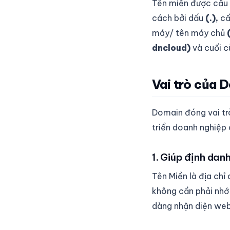
Tên miền được cấu 
cách bởi dấu
(.),
cấ
máy/ tên máy chủ
dncloud)
và cuối c
Vai trò của 
Domain đóng vai trò
triển doanh nghiệp 
1. Giúp định dan
Tên Miền là địa chỉ
không cần phải nhớ 
dàng nhận diện web