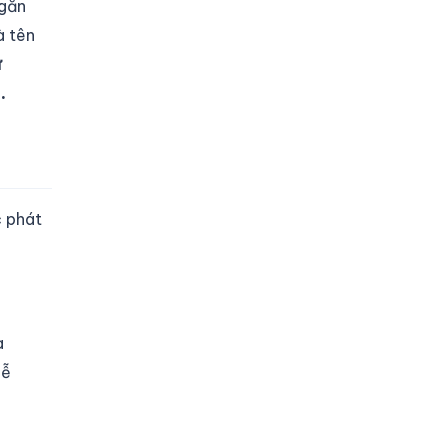
ngăn
à tên
ư
.
c phát
à
dễ