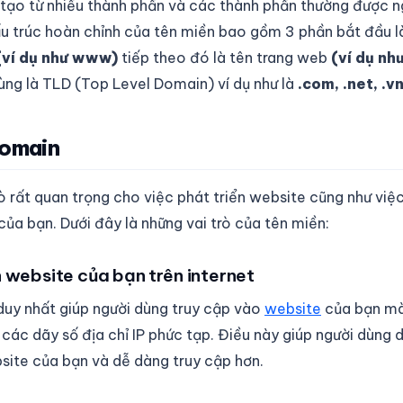
tạo từ nhiều thành phần và các thành phần thường được 
u trúc hoàn chỉnh của tên miền bao gồm 3 phần bắt đầu l
(ví dụ như www)
tiếp theo đó là tên trang web
(ví dụ nh
ùng là TLD (Top Level Domain) ví dụ như là
.com, .net, .vn
Domain
 rất quan trọng cho việc phát triển website cũng như việ
của bạn. Dưới đây là những vai trò của tên miền:
h website của bạn trên internet
 duy nhất giúp người dùng truy cập vào
website
của bạn m
các dãy số địa chỉ IP phức tạp. Điều này giúp người dùng 
site của bạn và dễ dàng truy cập hơn.