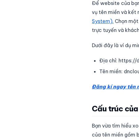
Để website của bạn
vụ tên miền và kết 
System).
Chọn một t
trực tuyến và khác
Dưới đây là ví dụ m
Địa chỉ: https:/
Tên miền: dnclo
Đăng kí ngay tên 
Cấu trúc củ
Bạn vừa tìm hiểu x
của tên miền gồm b