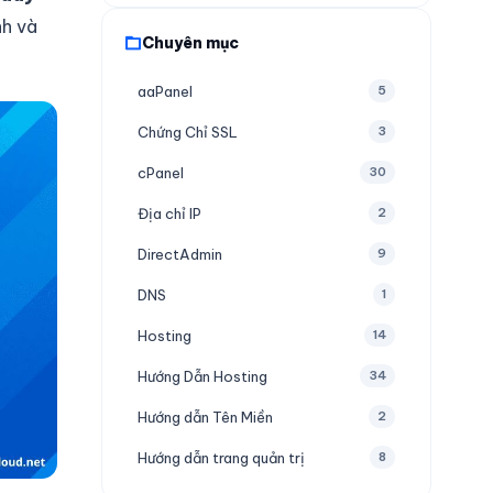
nh và
Chuyên mục
aaPanel
5
Chứng Chỉ SSL
3
cPanel
30
Địa chỉ IP
2
DirectAdmin
9
DNS
1
Hosting
14
Hướng Dẫn Hosting
34
Hướng dẫn Tên Miền
2
Hướng dẫn trang quản trị
8