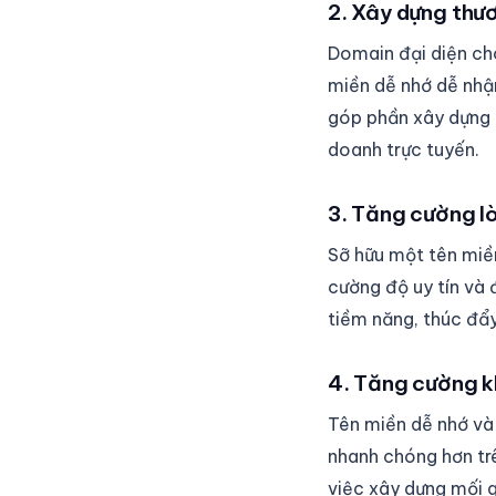
2. Xây dựng thư
Domain đại diện ch
miền dễ nhớ dễ nhậ
góp phần xây dựng 
doanh trực tuyến.
3. Tăng cường lòn
Sỡ hữu một tên miền
cường độ uy tín và 
tiềm năng, thúc đẩy
4. Tăng cường k
Tên miền dễ nhớ và
nhanh chóng hơn tr
việc xây dựng mối q