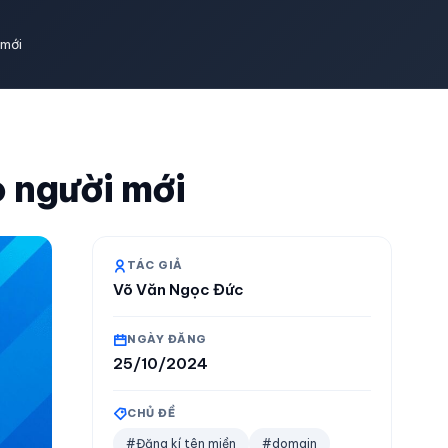
 mới
o người mới
TÁC GIẢ
Võ Văn Ngọc Đức
NGÀY ĐĂNG
25/10/2024
CHỦ ĐỀ
#Đăng kí tên miền
#domain