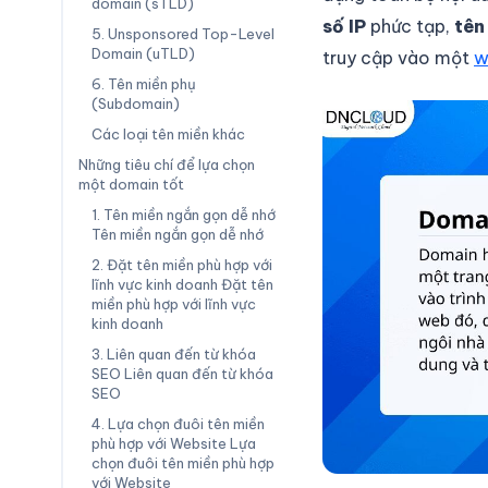
domain (sTLD)
số IP
phức tạp,
tên
5. Unsponsored Top-Level
Domain (uTLD)
truy cập vào một
w
6. Tên miền phụ
(Subdomain)
Các loại tên miền khác
Những tiêu chí để lựa chọn
một domain tốt
1. Tên miền ngắn gọn dễ nhớ
Tên miền ngắn gọn dễ nhớ
2. Đặt tên miền phù hợp với
lĩnh vực kinh doanh Đặt tên
miền phù hợp với lĩnh vực
kinh doanh
3. Liên quan đến từ khóa
SEO Liên quan đến từ khóa
SEO
4. Lựa chọn đuôi tên miền
phù hợp với Website Lựa
chọn đuôi tên miền phù hợp
với Website