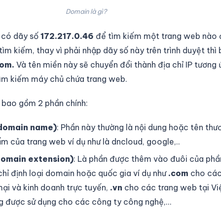
Domain là gì?
có dãy số
172.217.0.46
để tìm kiếm một trang web nào
ìm kiếm, thay vì phải nhập dãy số này trên trình duyệt thì 
com.
Và tên miền này sẽ chuyển đổi thành địa chỉ IP tương
 tìm kiếm máy chủ chứa trang web.
 bao gồm 2 phần chính:
domain name)
: Phần này thường là nội dung hoặc tên thư
ẩm của trang web ví dụ như là dncloud, google,..
domain extension)
: Là phần được thêm vào đuôi của phầ
hỉ định loại domain hoặc quốc gia ví dụ như
.com
cho các
ại và kinh doanh trực tuyến,
.vn
cho các trang web tại Vi
 được sử dụng cho các công ty công nghệ,…