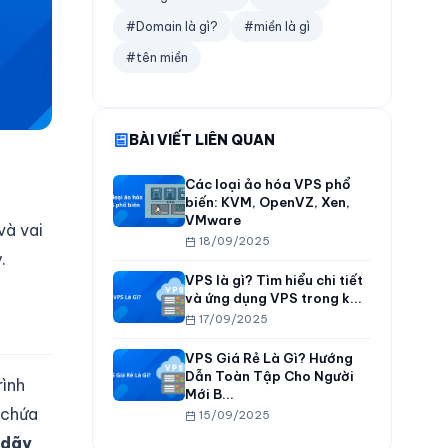
#Domain là gì?
#miền là gì
#tên miền
BÀI VIẾT LIÊN QUAN
Các loại ảo hóa VPS phổ
biến: KVM, OpenVZ, Xen,
VMware
và vai
18/09/2025
.
VPS là gì? Tìm hiểu chi tiết
và ứng dụng VPS trong k...
17/09/2025
VPS Giá Rẻ Là Gì? Hướng
Dẫn Toàn Tập Cho Người
rình
Mới B...
 chứa
15/09/2025
dãy