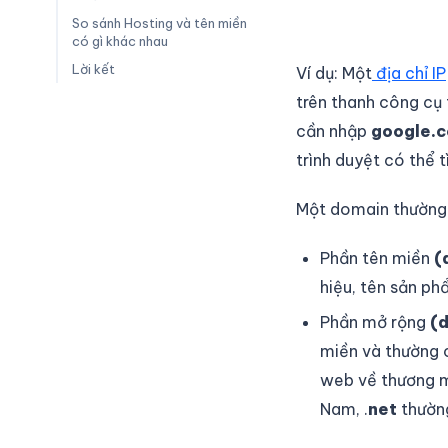
So sánh Hosting và tên miền
có gì khác nhau
Lời kết
Ví dụ: Một
địa chỉ IP
trên thanh công cụ t
cần nhập
google.
trình duyệt có thể
Một domain thường
Phần tên miền
(
hiệu, tên sản ph
Phần mở rộng
(
miền và thường c
web về thương m
Nam, .
net
thường