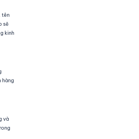
t tên
p sẽ
g kinh
g
h hàng
g và
trong