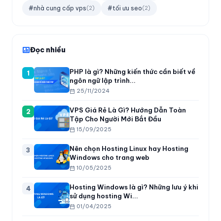
#nhà cung cấp vps
#tối ưu seo
(2)
(2)
Đọc nhiều
PHP là gì? Những kiến thức cần biết về
1
ngôn ngữ lập trình...
25/11/2024
VPS Giá Rẻ Là Gì? Hướng Dẫn Toàn
2
Tập Cho Người Mới Bắt Đầu
15/09/2025
Nên chọn Hosting Linux hay Hosting
3
Windows cho trang web
10/05/2025
Hosting Windows là gì? Những lưu ý khi
4
sử dụng hosting Wi...
01/04/2025