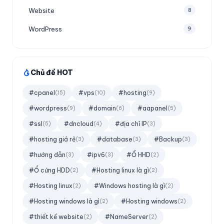
Website
8
WordPress
9
Chủ đề HOT
#cpanel
#vps
#hosting
(15)
(10)
(9)
#wordpress
#domain
#aapanel
(9)
(6)
(5)
#ssl
#dncloud
#địa chỉ IP
(5)
(4)
(3)
#hosting giá rẻ
#database
#Backup
(3)
(3)
(3)
#hướng dẫn
#ipv6
#Ổ HHD
(3)
(3)
(2)
#Ổ cứng HDD
#Hosting linux là gì
(2)
(2)
#Hosting linux
#Windows hosting là gì
(2)
(2)
#Hosting windows là gì
#Hosting windows
(2)
(2)
#thiết kế website
#NameServer
(2)
(2)